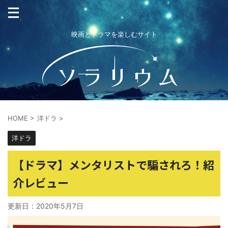
映画とドラマを楽しむサイト
HOME
>
洋ドラ
>
洋ドラ
【ドラマ】メンタリストで騙されろ！紹
介レビュー
更新日：
2020年5月7日